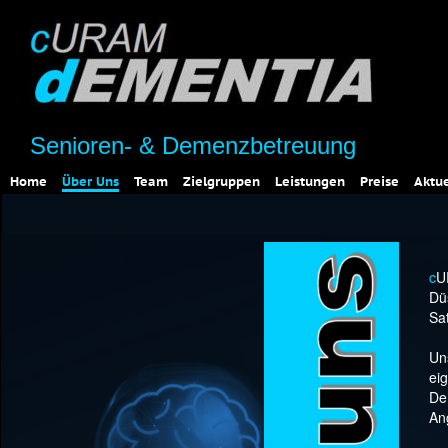
Senioren- & Demenzbetreuung
Home
Über Uns
Team
Zielgruppen
Leistungen
Preise
Aktue
c
U
Dü
Sa
Un
ei
De
An