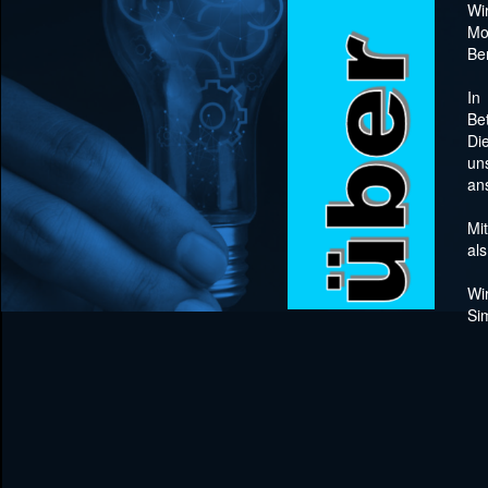
Wi
Mo
Be
In
Be
Di
un
an
Mi
al
Wi
Si